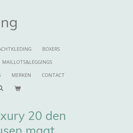
ing
ACHTKLEDING
BOXERS
MAILLOTS&LEGGINGS
S
MERKEN
CONTACT
uxury 20 den
ousen maat