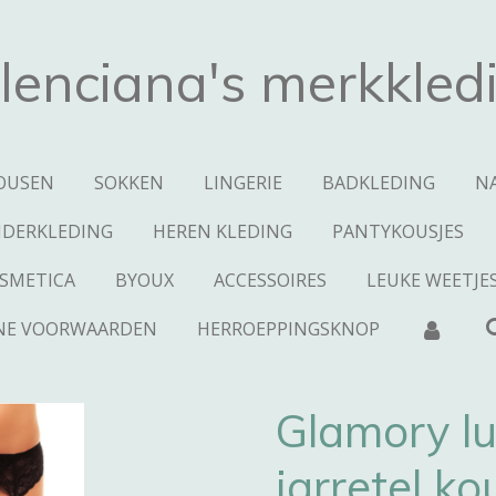
lenciana's merkkled
OUSEN
SOKKEN
LINGERIE
BADKLEDING
N
NDERKLEDING
HEREN KLEDING
PANTYKOUSJES
SMETICA
BYOUX
ACCESSOIRES
LEUKE WEETJE
NE VOORWAARDEN
HERROEPPINGSKNOP
Glamory l
jarretel k