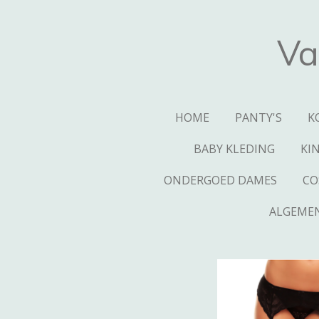
Ga
direct
Va
naar
de
hoofdinhoud
HOME
PANTY'S
K
BABY KLEDING
KI
ONDERGOED DAMES
CO
ALGEME