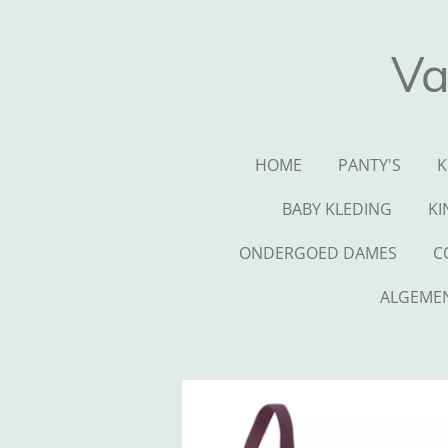
Ga
direct
Va
naar
de
hoofdinhoud
HOME
PANTY'S
K
BABY KLEDING
KI
ONDERGOED DAMES
C
ALGEME