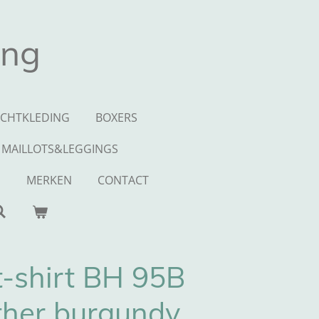
ing
CHTKLEDING
BOXERS
MAILLOTS&LEGGINGS
S
MERKEN
CONTACT
t-shirt BH 95B
ther burgundy