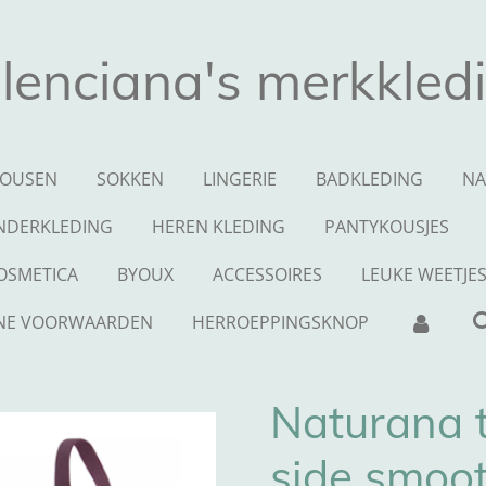
lenciana's merkkled
OUSEN
SOKKEN
LINGERIE
BADKLEDING
NA
NDERKLEDING
HEREN KLEDING
PANTYKOUSJES
OSMETICA
BYOUX
ACCESSOIRES
LEUKE WEETJE
NE VOORWAARDEN
HERROEPPINGSKNOP
Naturana 
side smoo