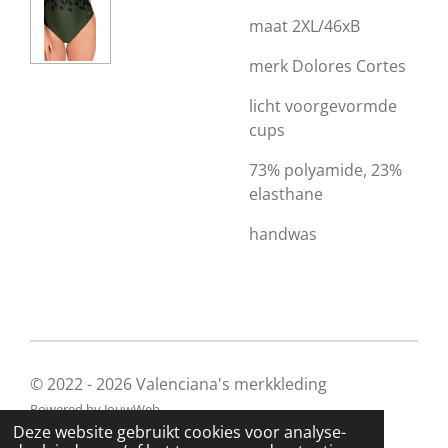
maat 2XL/46xB
merk Dolores Cortes
licht voorgevormde
cups
73% polyamide, 23%
elasthane
handwas
© 2022 - 2026 Valenciana's merkkleding
Powered by
JouwWeb
Deze website gebruikt cookies voor analyse-