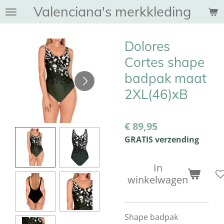
Valenciana's merkkleding
Ga
direct
naar
Dolores
de
hoofdinhoud
Cortes shape
badpak maat
2XL(46)xB
€ 89,95
GRATIS verzending
In
winkelwagen
Shape badpak