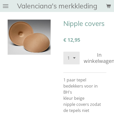
Valenciana's merkkleding
Ga
direct
naar
Nipple covers
de
hoofdinhoud
€ 12,95
In
winkelwage
1 paar tepel
bedekkers voor in
BH's
kleur beige
nipple covers zodat
de tepels niet