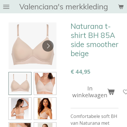
Valenciana's merkkleding
Ga
direct
naar
Naturana t-
de
hoofdinhoud
shirt BH 85A
side smoother
beige
€ 44,95
In
winkelwagen
Comfortabele soft BH
van Naturana met