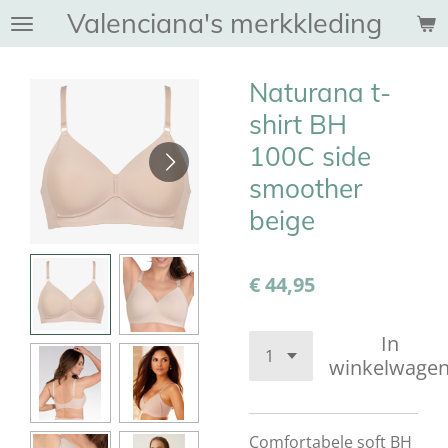
Valenciana's merkkleding
Ga
direct
naar
Naturana t-
de
hoofdinhoud
shirt BH
100C side
smoother
beige
€ 44,95
In
winkelwage
Comfortabele soft BH