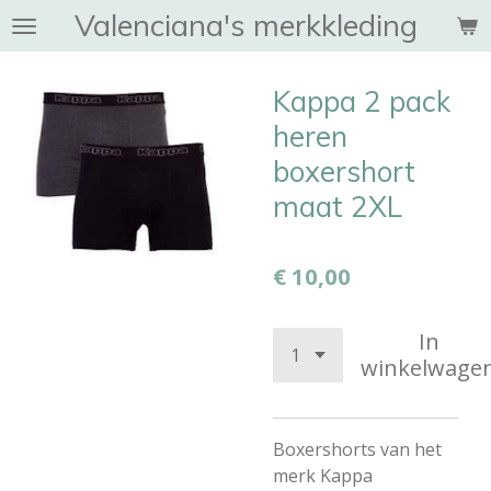
Valenciana's merkkleding
Ga
direct
naar
Kappa 2 pack
de
hoofdinhoud
heren
boxershort
maat 2XL
€ 10,00
In
winkelwage
Boxershorts van het
merk Kappa