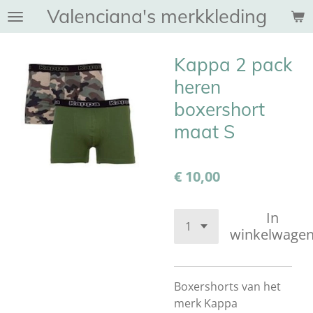
Valenciana's merkkleding
Ga
direct
naar
Kappa 2 pack
de
hoofdinhoud
heren
boxershort
maat S
€ 10,00
In
winkelwage
Boxershorts van het
merk Kappa