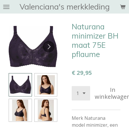
Valenciana's merkkleding
Ga
direct
naar
Naturana
de
hoofdinhoud
minimizer BH
maat 75E
pflaume
€ 29,95
In
winkelwage
Merk Naturana
model minimizer, een