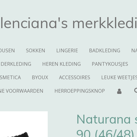
lenciana's merkkled
OUSEN
SOKKEN
LINGERIE
BADKLEDING
N
NDERKLEDING
HEREN KLEDING
PANTYKOUSJES
SMETICA
BYOUX
ACCESSOIRES
LEUKE WEETJE
NE VOORWAARDEN
HERROEPPINGSKNOP
Naturana 
90 (46/48)