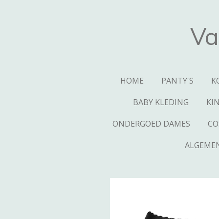
Ga
direct
Va
naar
de
hoofdinhoud
HOME
PANTY'S
K
BABY KLEDING
KI
ONDERGOED DAMES
CO
ALGEME