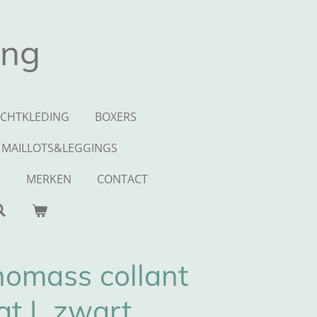
ing
CHTKLEDING
BOXERS
MAILLOTS&LEGGINGS
S
MERKEN
CONTACT
homass collant
at L zwart