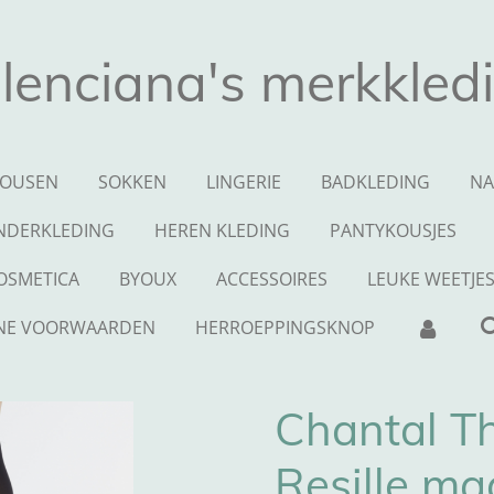
lenciana's merkkled
OUSEN
SOKKEN
LINGERIE
BADKLEDING
NA
NDERKLEDING
HEREN KLEDING
PANTYKOUSJES
OSMETICA
BYOUX
ACCESSOIRES
LEUKE WEETJE
NE VOORWAARDEN
HERROEPPINGSKNOP
Chantal T
Resille ma