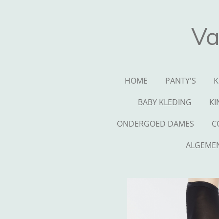
Ga
direct
Va
naar
de
hoofdinhoud
HOME
PANTY'S
K
BABY KLEDING
KI
ONDERGOED DAMES
C
ALGEME