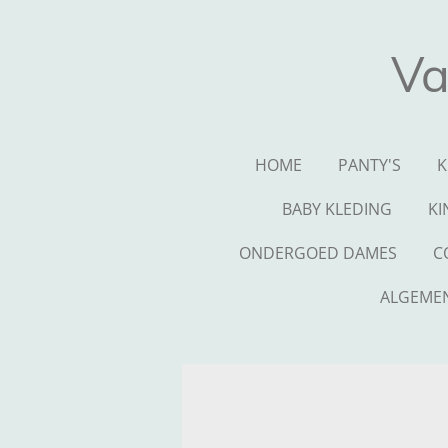
Ga
direct
Va
naar
de
hoofdinhoud
HOME
PANTY'S
K
BABY KLEDING
KI
ONDERGOED DAMES
C
ALGEME