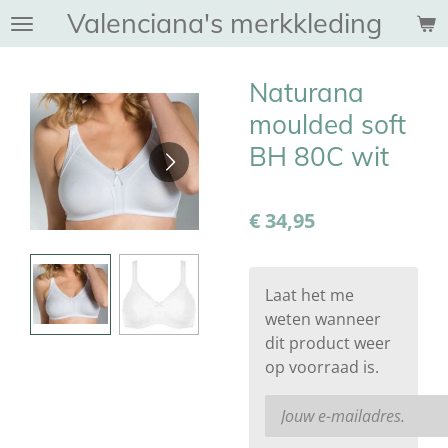
Valenciana's merkkleding
Ga
direct
naar
Naturana
de
hoofdinhoud
moulded soft
BH 80C wit
€ 34,95
Laat het me
weten wanneer
dit product weer
op voorraad is.