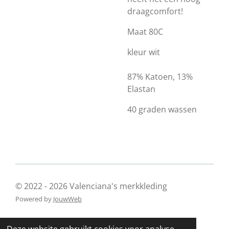
draagcomfort!
Maat 80C
kleur wit
87% Katoen, 13%
Elastan
40 graden wassen
© 2022 - 2026 Valenciana's merkkleding
Powered by
JouwWeb