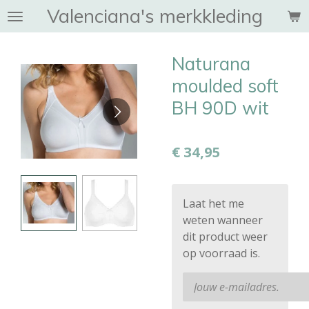
Valenciana's merkkleding
Ga
direct
naar
Naturana
de
hoofdinhoud
moulded soft
BH 90D wit
€ 34,95
Laat het me
weten wanneer
dit product weer
op voorraad is.