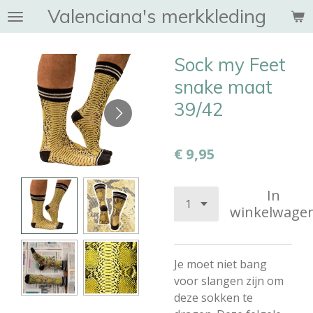
Valenciana's merkkleding
Ga
direct
naar
Sock my Feet
de
hoofdinhoud
snake maat
39/42
€ 9,95
In
winkelwage
Je moet niet bang
voor slangen zijn om
deze sokken te