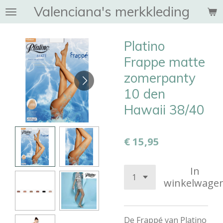
Valenciana's merkkleding
Ga
direct
naar
Platino
de
hoofdinhoud
Frappe matte
zomerpanty
10 den
Hawaii 38/40
€ 15,95
In
winkelwage
De Frappé van Platino