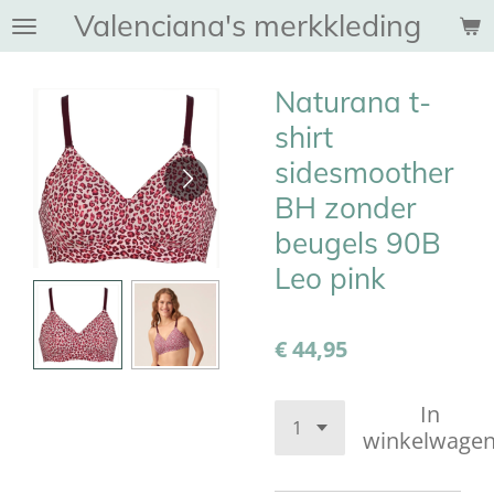
Valenciana's merkkleding
Ga
direct
naar
Naturana t-
de
hoofdinhoud
shirt
sidesmoother
BH zonder
beugels 90B
Leo pink
€ 44,95
In
winkelwage