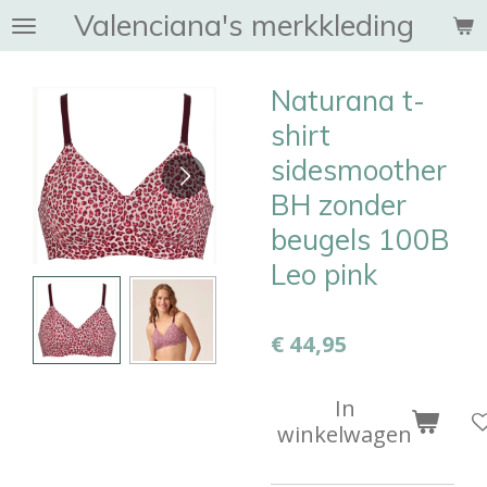
Valenciana's merkkleding
Ga
direct
naar
Naturana t-
de
hoofdinhoud
shirt
sidesmoother
BH zonder
beugels 100B
Leo pink
€ 44,95
In
winkelwagen