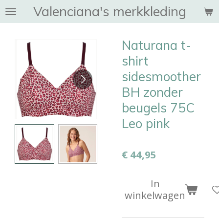
Valenciana's merkkleding
Ga
direct
naar
Naturana t-
de
hoofdinhoud
shirt
sidesmoother
BH zonder
beugels 75C
Leo pink
€ 44,95
In
winkelwagen