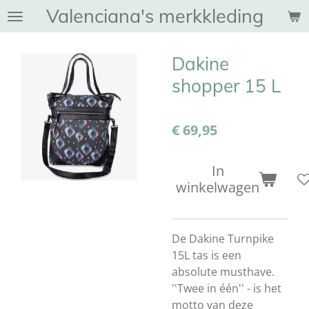
Valenciana's merkkleding
Ga
direct
naar
Dakine
de
hoofdinhoud
shopper 15 L
€ 69,95
In
winkelwagen
De Dakine Turnpike
15L tas is een
absolute musthave.
''Twee in één'' - is het
motto van deze