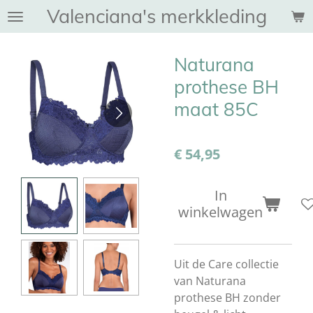
Valenciana's merkkleding
Ga
direct
naar
Naturana
de
hoofdinhoud
prothese BH
maat 85C
€ 54,95
In
winkelwagen
Uit de Care collectie
van Naturana
prothese BH zonder