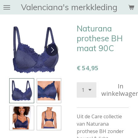
Valenciana's merkkleding
Ga
direct
naar
Naturana
de
hoofdinhoud
prothese BH
maat 90C
€ 54,95
In
winkelwage
Uit de Care collectie
van Naturana
prothese BH zonder