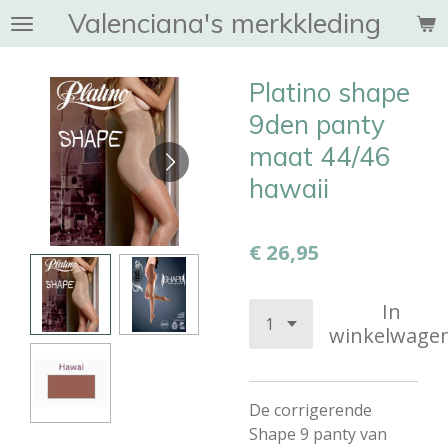
Valenciana's merkkleding
Ga
direct
naar
Platino shape
de
hoofdinhoud
9den panty
maat 44/46
hawaii
€ 26,95
In
winkelwage
De corrigerende
Shape 9 panty van