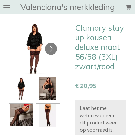
Valenciana's merkkleding
Ga
direct
naar
Glamory stay
de
hoofdinhoud
up kousen
deluxe maat
56/58 (3XL)
zwart/rood
€ 20,95
Laat het me
weten wanneer
dit product weer
op voorraad is.