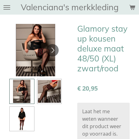
Valenciana's merkkleding
Ga
direct
naar
Glamory stay
de
hoofdinhoud
up kousen
deluxe maat
48/50 (XL)
zwart/rood
€ 20,95
Laat het me
weten wanneer
dit product weer
op voorraad is.