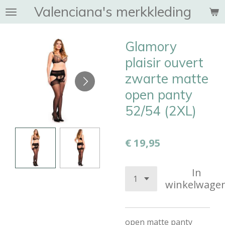
Valenciana's merkkleding
Ga
direct
naar
Glamory
de
hoofdinhoud
plaisir ouvert
zwarte matte
open panty
52/54 (2XL)
€ 19,95
In
winkelwage
open matte panty