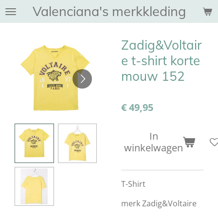
Valenciana's merkkleding
Ga
direct
naar
Zadig&Voltair
de
hoofdinhoud
e t-shirt korte
mouw 152
€ 49,95
In
winkelwagen
T-Shirt
merk Zadig&Voltaire