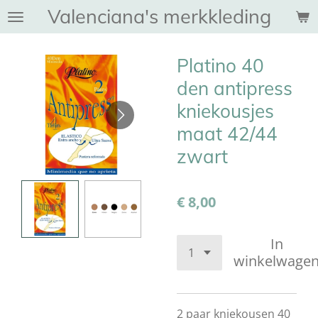
Valenciana's merkkleding
Ga
direct
naar
Platino 40
de
hoofdinhoud
den antipress
kniekousjes
maat 42/44
zwart
€ 8,00
In
winkelwage
2 paar kniekousen 40