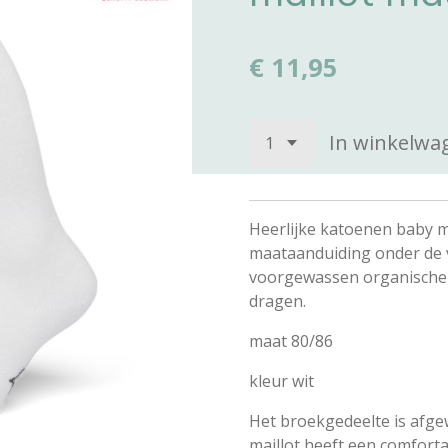
€ 11,95
In winkelwa
Heerlijke katoenen baby 
maataanduiding onder de v
voorgewassen organische ka
dragen.
maat 80/86
kleur wit
Het broekgedeelte is afge
maillot heeft een comfort