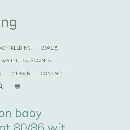
ing
ACHTKLEDING
BOXERS
MAILLOTS&LEGGINGS
S
MERKEN
CONTACT
on baby
at 80/86 wit