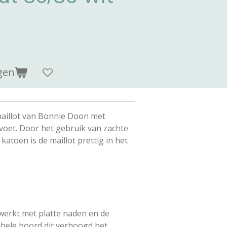
gen
maillot van Bonnie Doon met
oet. Door het gebruik van zachte
toen is de maillot prettig in het
werkt met platte naden en de
abele boord dit verhoogd het