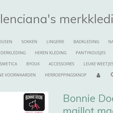
lenciana's merkkled
OUSEN
SOKKEN
LINGERIE
BADKLEDING
N
NDERKLEDING
HEREN KLEDING
PANTYKOUSJES
SMETICA
BYOUX
ACCESSOIRES
LEUKE WEETJE
NE VOORWAARDEN
HERROEPPINGSKNOP
Bonnie Do
maillot ma