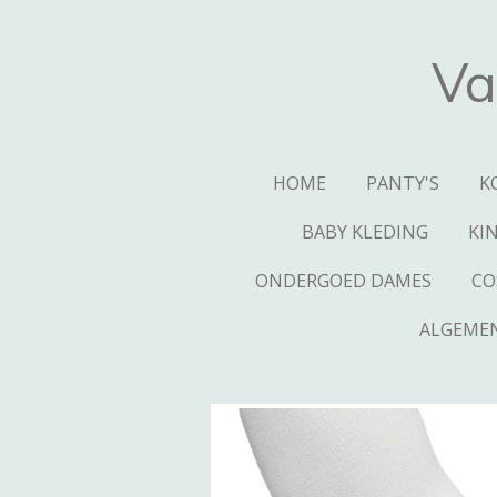
Ga
direct
Va
naar
de
hoofdinhoud
HOME
PANTY'S
K
BABY KLEDING
KI
ONDERGOED DAMES
CO
ALGEME