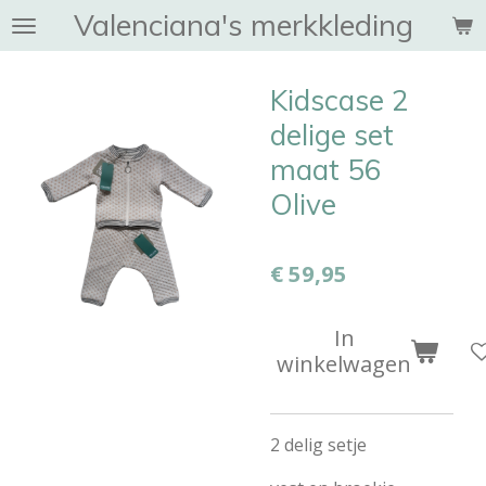
Valenciana's merkkleding
Ga
direct
naar
Kidscase 2
de
hoofdinhoud
delige set
maat 56
Olive
€ 59,95
In
winkelwagen
2 delig setje