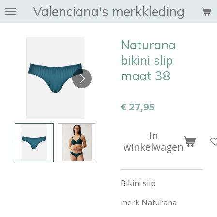
Valenciana's merkkleding
Ga
direct
naar
Naturana
de
hoofdinhoud
bikini slip
maat 38
€ 27,95
In
winkelwagen
Bikini slip
merk Naturana