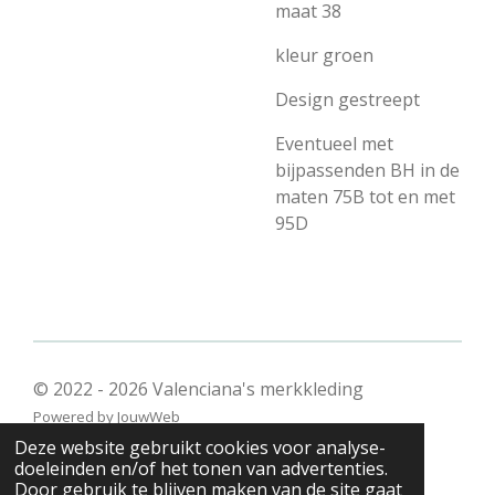
maat 38
kleur groen
Design gestreept
Eventueel met
bijpassenden BH in de
maten 75B tot en met
95D
© 2022 - 2026 Valenciana's merkkleding
Powered by
JouwWeb
Deze website gebruikt cookies voor analyse-
doeleinden en/of het tonen van advertenties.
Door gebruik te blijven maken van de site gaat