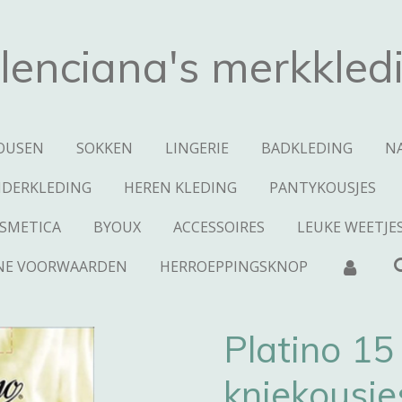
lenciana's merkkled
OUSEN
SOKKEN
LINGERIE
BADKLEDING
N
NDERKLEDING
HEREN KLEDING
PANTYKOUSJES
SMETICA
BYOUX
ACCESSOIRES
LEUKE WEETJE
NE VOORWAARDEN
HERROEPPINGSKNOP
Platino 15
kniekousj