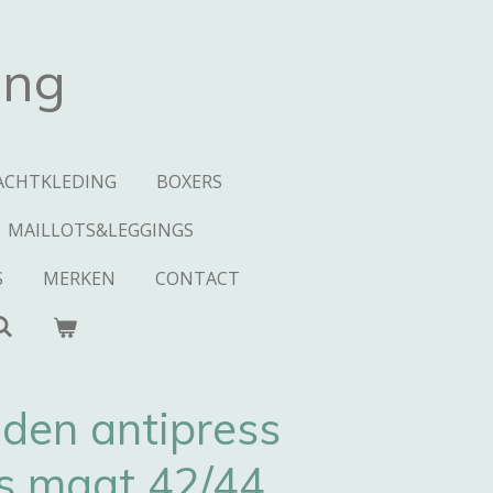
ing
ACHTKLEDING
BOXERS
MAILLOTS&LEGGINGS
S
MERKEN
CONTACT
 den antipress
es maat 42/44