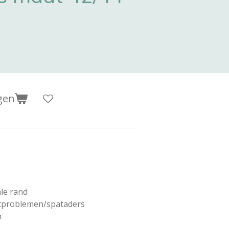
gen
ale rand
tproblemen/spataders
m