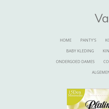
Ga
direct
Va
naar
de
hoofdinhoud
HOME
PANTY'S
K
BABY KLEDING
KI
ONDERGOED DAMES
CO
ALGEME