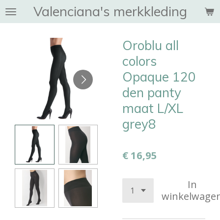
Valenciana's merkkleding
Ga
direct
naar
Oroblu all
de
hoofdinhoud
colors
Opaque 120
den panty
maat L/XL
grey8
€ 16,95
In
winkelwage