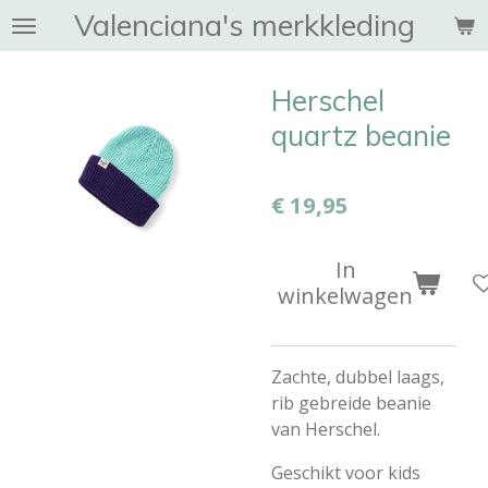
Valenciana's merkkleding
Ga
direct
naar
Herschel
de
hoofdinhoud
quartz beanie
€ 19,95
In
winkelwagen
Zachte, dubbel laags,
rib gebreide beanie
van Herschel.
Geschikt voor kids