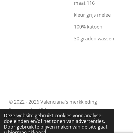
maat 116
kleur grijs melee
100% katoen
30 graden wassen
© 2022 - 2026 Valenciana's merkkleding
Powered by
JouwWeb
Deze website gebruikt cookies voor analyse-
doeleinden en/of het tonen van advertenties.
Door gebruik te blijven maken van de site gaat
u hiermee akkoord.