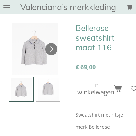
Valenciana's merkkleding
Ga
direct
naar
Bellerose
de
hoofdinhoud
sweatshirt
maat 116
€ 69,00
In
winkelwagen
Sweatshirt met ritsje
merk Bellerose