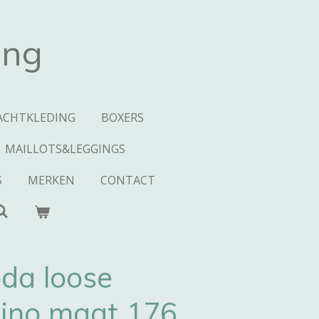
ing
ACHTKLEDING
BOXERS
MAILLOTS&LEGGINGS
S
MERKEN
CONTACT
da loose
hino maat 176