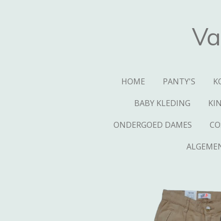
Ga
direct
Va
naar
de
hoofdinhoud
HOME
PANTY'S
K
BABY KLEDING
KI
ONDERGOED DAMES
CO
ALGEME