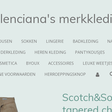
lenciana's merkkled
OUSEN
SOKKEN
LINGERIE
BADKLEDING
N
NDERKLEDING
HEREN KLEDING
PANTYKOUSJES
SMETICA
BYOUX
ACCESSOIRES
LEUKE WEETJE
NE VOORWAARDEN
HERROEPPINGSKNOP
Scotch&So
tapered c