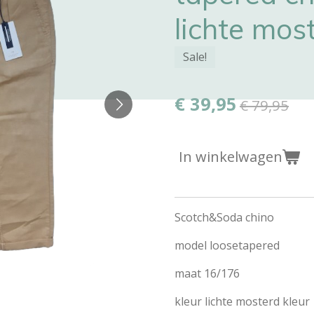
lichte mos
Sale!
€ 39,95
€ 79,95
In winkelwagen
Scotch&Soda chino
model loosetapered
maat 16/176
kleur lichte mosterd kleur