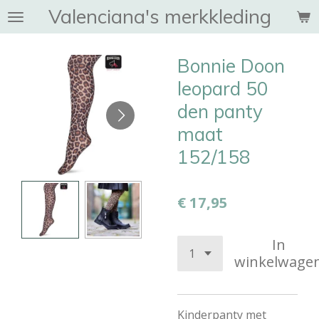
Valenciana's merkkleding
Ga
direct
naar
Bonnie Doon
de
hoofdinhoud
leopard 50
den panty
maat
152/158
€ 17,95
In
winkelwage
Kinderpanty met