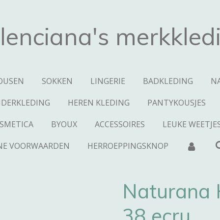
lenciana's merkkled
OUSEN
SOKKEN
LINGERIE
BADKLEDING
N
NDERKLEDING
HEREN KLEDING
PANTYKOUSJES
SMETICA
BYOUX
ACCESSOIRES
LEUKE WEETJE
NE VOORWAARDEN
HERROEPPINGSKNOP
Naturana 
38 ecru