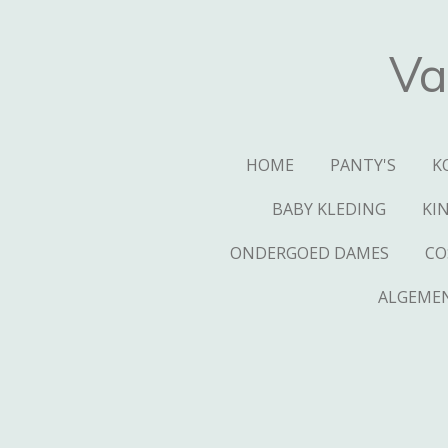
Ga
direct
Va
naar
de
hoofdinhoud
HOME
PANTY'S
K
BABY KLEDING
KI
ONDERGOED DAMES
CO
ALGEME