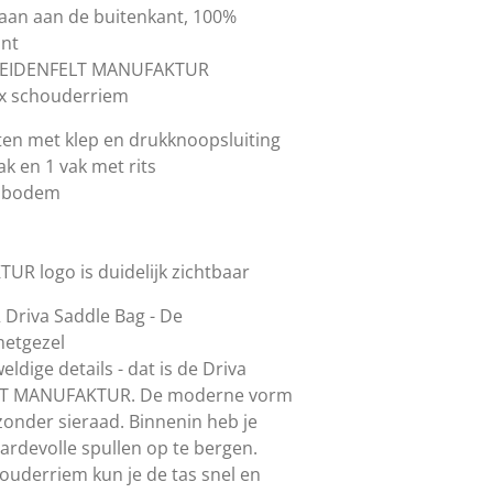
haan aan de buitenkant, 100%
ant
 SEIDENFELT MANUFAKTUR
 x schouderriem
ten met klep en drukknoopsluiting
ak en 1 vak met rits
e bodem
R logo is duidelijk zichtbaar
riva Saddle Bag - De
metgezel
dige details - dat is de Driva
ELT MANUFAKTUR. De moderne vorm
zonder sieraad. Binnenin heb je
ardevolle spullen op te bergen.
ouderriem kun je de tas snel en