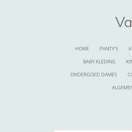
Ga
direct
Va
naar
de
hoofdinhoud
HOME
PANTY'S
K
BABY KLEDING
KI
ONDERGOED DAMES
C
ALGEME