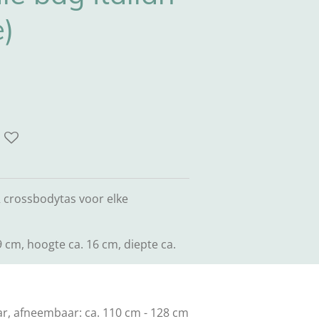
e)
rossbodytas voor elke
 cm, hoogte ca. 16 cm, diepte ca.
r, afneembaar: ca. 110 cm - 128 cm