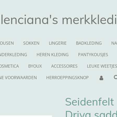
lenciana's merkkled
OUSEN
SOKKEN
LINGERIE
BADKLEDING
NA
NDERKLEDING
HEREN KLEDING
PANTYKOUSJES
OSMETICA
BYOUX
ACCESSOIRES
LEUKE WEETJE
NE VOORWAARDEN
HERROEPPINGSKNOP
Seidenfelt
Driva sadd