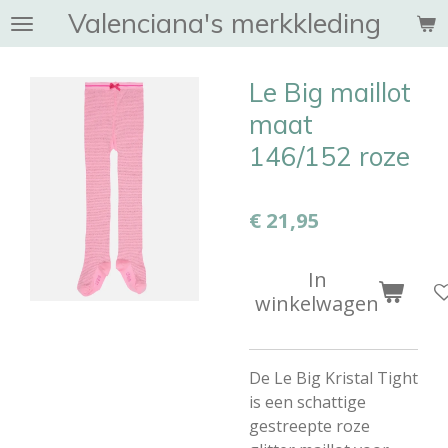
Valenciana's merkkleding
Ga
direct
naar
Le Big maillot
de
hoofdinhoud
maat
146/152 roze
€ 21,95
In
winkelwagen
De Le Big Kristal Tight
is een schattige
gestreepte roze