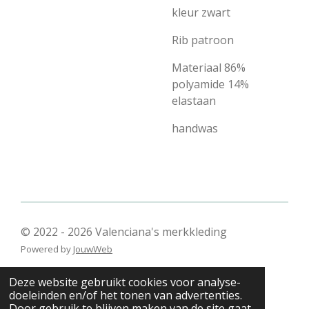
kleur zwart
Rib patroon
Materiaal 86%
polyamide 14%
elastaan
handwas
© 2022 - 2026 Valenciana's merkkleding
Powered by
JouwWeb
Deze website gebruikt cookies voor analyse-
doeleinden en/of het tonen van advertenties.
Door gebruik te blijven maken van de site gaat