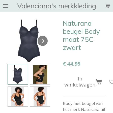
Valenciana's merkkleding
Ga
direct
naar
Naturana
de
hoofdinhoud
beugel Body
maat 75C
zwart
€ 44,95
In
winkelwagen
Body met beugel van
het merk Naturana uit