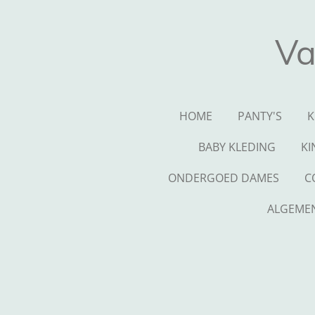
Ga
direct
Va
naar
de
hoofdinhoud
HOME
PANTY'S
K
BABY KLEDING
KI
ONDERGOED DAMES
C
ALGEME