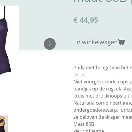
€ 44,95
In winkelwagen
Body met beugel van het 
serie.
Niet voorgevormde cups z
bandjes op de rug, elasti
kruis met drukknoopsluiti
Naturana combineert innova
ondergoedontwerp, functio
ze beloven de drager meer
Maat 85B
kleur pflaume