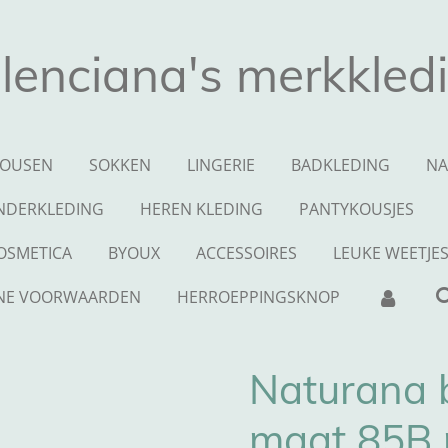
lenciana's merkkled
OUSEN
SOKKEN
LINGERIE
BADKLEDING
NA
NDERKLEDING
HEREN KLEDING
PANTYKOUSJES
OSMETICA
BYOUX
ACCESSOIRES
LEUKE WEETJE
NE VOORWAARDEN
HERROEPPINGSKNOP
Naturana 
maat 85B 