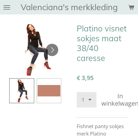
Valenciana's merkkleding
Ga
direct
naar
Platino visnet
de
hoofdinhoud
sokjes maat
38/40
caresse
€ 3,95
In
winkelwage
Fishnet panty sokjes
merk Platino