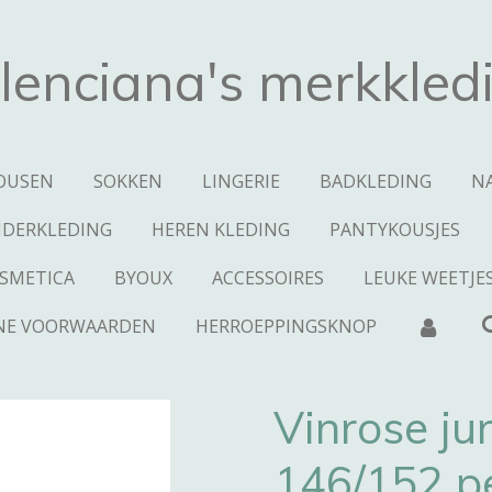
lenciana's merkkled
OUSEN
SOKKEN
LINGERIE
BADKLEDING
N
NDERKLEDING
HEREN KLEDING
PANTYKOUSJES
SMETICA
BYOUX
ACCESSOIRES
LEUKE WEETJE
NE VOORWAARDEN
HERROEPPINGSKNOP
Vinrose ju
146/152 p