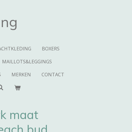
ing
ACHTKLEDING
BOXERS
MAILLOTS&LEGGINGS
S
MERKEN
CONTACT
rk maat
each bud