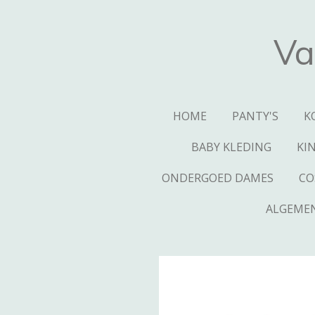
Ga
direct
Va
naar
de
hoofdinhoud
HOME
PANTY'S
K
BABY KLEDING
KI
ONDERGOED DAMES
CO
ALGEME