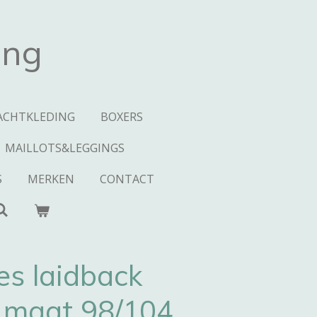
ing
ACHTKLEDING
BOXERS
MAILLOTS&LEGGINGS
S
MERKEN
CONTACT
es laidback
e maat 98/104