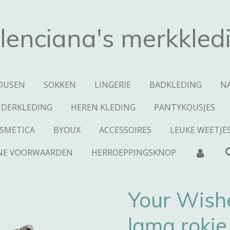
lenciana's merkkled
OUSEN
SOKKEN
LINGERIE
BADKLEDING
N
NDERKLEDING
HEREN KLEDING
PANTYKOUSJES
SMETICA
BYOUX
ACCESSOIRES
LEUKE WEETJE
NE VOORWAARDEN
HERROEPPINGSKNOP
Your Wish
lama rokj