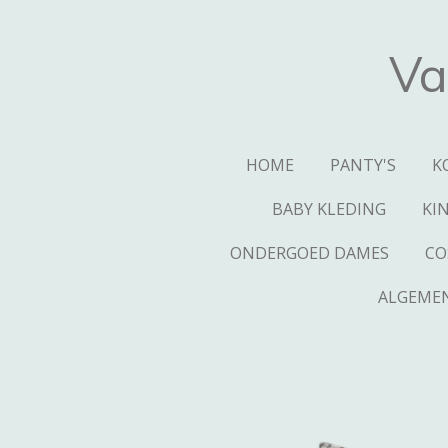
Ga
direct
Va
naar
de
hoofdinhoud
HOME
PANTY'S
K
BABY KLEDING
KI
ONDERGOED DAMES
CO
ALGEME