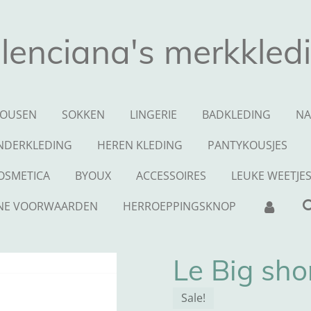
lenciana's merkkled
OUSEN
SOKKEN
LINGERIE
BADKLEDING
NA
NDERKLEDING
HEREN KLEDING
PANTYKOUSJES
OSMETICA
BYOUX
ACCESSOIRES
LEUKE WEETJE
NE VOORWAARDEN
HERROEPPINGSKNOP
Le Big sho
Sale!