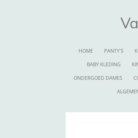
Ga
direct
Va
naar
de
hoofdinhoud
HOME
PANTY'S
K
BABY KLEDING
KI
ONDERGOED DAMES
C
ALGEME