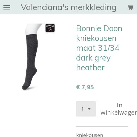
Valenciana's merkkleding
Ga
direct
naar
Bonnie Doon
de
hoofdinhoud
kniekousen
maat 31/34
dark grey
heather
€ 7,95
In
winkelwage
kniekousen