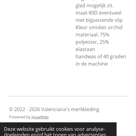
glad mogelijk zit.
maat 80D eventueel
met bijpassende slip
Kleur smokes orchid
materiaal: 75%
polyester, 25%
elastaan
handwas of 40 graden
in de machine
© 2022 - 2026 Valenciana's merkkleding
Powered by
JouwWeb
Deze website gebruikt cookies voor analyse-
doeleinden en/of het tonen van advertenties.