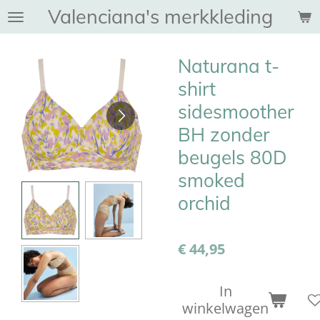
Valenciana's merkkleding
Ga
direct
naar
Naturana t-
de
hoofdinhoud
shirt
sidesmoother
BH zonder
beugels 80D
smoked
orchid
€ 44,95
In
winkelwagen