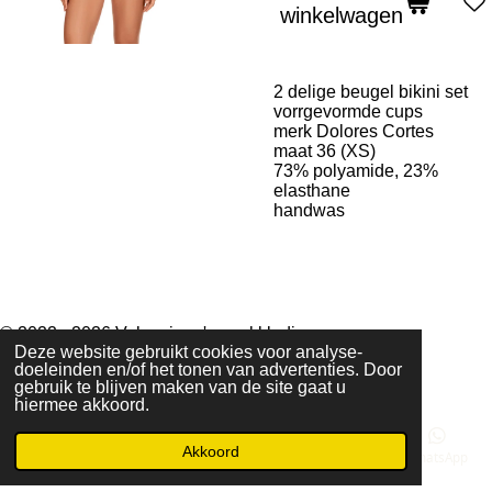
winkelwagen
2 delige beugel bikini set
vorrgevormde cups
merk Dolores Cortes
maat 36 (XS)
73% polyamide, 23%
elasthane
handwas
© 2022 - 2026 Valenciana's merkkleding
Deze website gebruikt cookies voor analyse-
Powered by
JouwWeb
doeleinden en/of het tonen van advertenties. Door
gebruik te blijven maken van de site gaat u
hiermee akkoord.
Akkoord
E-mailadres
Telefoonnummer
Kaart
WhatsApp