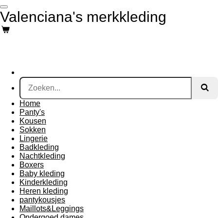
Ga
Valenciana's merkkleding
direct
naar
de
hoofdinhoud
Home
Panty's
Kousen
Sokken
Lingerie
Badkleding
Nachtkleding
Boxers
Baby kleding
Kinderkleding
Heren kleding
pantykousjes
Maillots&Leggings
Ondergoed dames