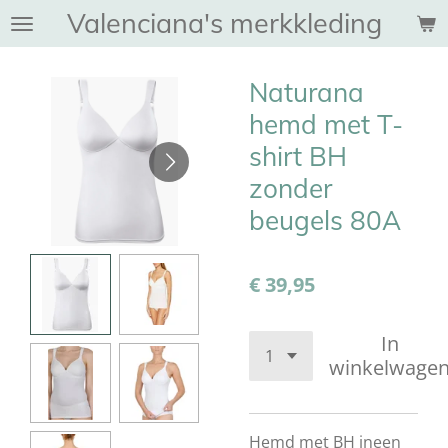
Valenciana's merkkleding
Ga
direct
naar
Naturana
de
hoofdinhoud
hemd met T-
shirt BH
zonder
beugels 80A
€ 39,95
In
winkelwage
Hemd met BH ineen